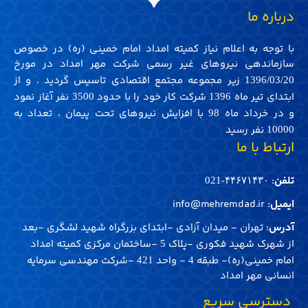
درباره ما
با توجه به اعلام نیاز کمیته امداد امام خمینی (ره) در خصوص
سازماندهی نیروهای غیر رسمی شرکت مهر امداد در مورخ
زیر مجموعه مجتمع اقتصادی تاسیس گردید . و از
1396/03/20
ابتدای تیر ماه
شرکت کار خود را با حدود
نفر آغاز نمود
3500
1396
و در خرداد ماه
با افزایش نیروهای تحت پیمان ، تعداد به
98
نفر رسید
10000
ارتباط با ما
تلفن:
۴۴۶۷۱۴۳۰-021
ایمیل:
info@mehremdad.ir
آدرس:
تهران - میدان آزادی -ابتدای بزرگراه شهید لشگری -بعد
از شهرک شهید فکوری -پلاک
-ساختمان مرکزی کمیته امداد
5
امام خمینی(ره)- طبقه
- واحد
-شرکت مهندسی سرمایه
421
4
انسانی مهر امداد
‌ دسترسی سریع