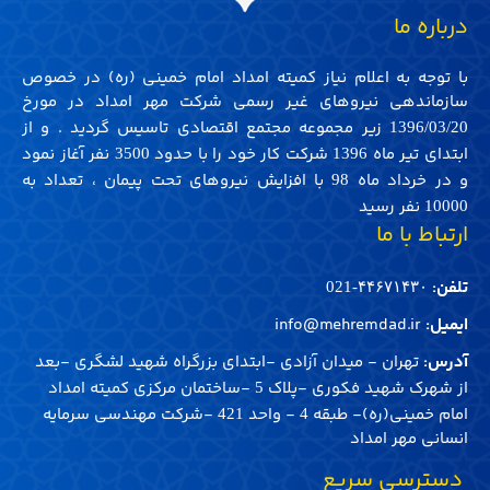
درباره ما
با توجه به اعلام نیاز کمیته امداد امام خمینی (ره) در خصوص
سازماندهی نیروهای غیر رسمی شرکت مهر امداد در مورخ
زیر مجموعه مجتمع اقتصادی تاسیس گردید . و از
1396/03/20
ابتدای تیر ماه
شرکت کار خود را با حدود
نفر آغاز نمود
3500
1396
و در خرداد ماه
با افزایش نیروهای تحت پیمان ، تعداد به
98
نفر رسید
10000
ارتباط با ما
تلفن:
۴۴۶۷۱۴۳۰-021
ایمیل:
info@mehremdad.ir
آدرس:
تهران - میدان آزادی -ابتدای بزرگراه شهید لشگری -بعد
از شهرک شهید فکوری -پلاک
-ساختمان مرکزی کمیته امداد
5
امام خمینی(ره)- طبقه
- واحد
-شرکت مهندسی سرمایه
421
4
انسانی مهر امداد
‌ دسترسی سریع