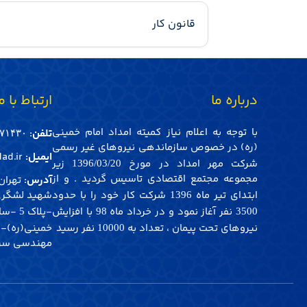
قانون کار
درباره ما
ارتباط با م
با توجه به اعلام نیاز کمیته امداد امام خمینی
تلفن:
۱۴۳۰-021
(ره) در خصوص سازماندهی نیروهای غیر رسمی
ایمیل:
ad.ir
شرکت مهر امداد در مورخ
زیر
1396/03/20
مجموعه مجتمع اقتصادی تاسیس گردید . و از
آدرس:
تهران 
ابتدای تیر ماه
شرکت کار خود را با حدود
شهید لشگری
1396
نفر آغاز نمود و در خرداد ماه
با افزایش
-پلاک
-ساخ
5
98
3500
نیروهای تحت پیمان ، تعداد به
نفر رسید
خمینی(ره)-
10000
مهندسی سرما