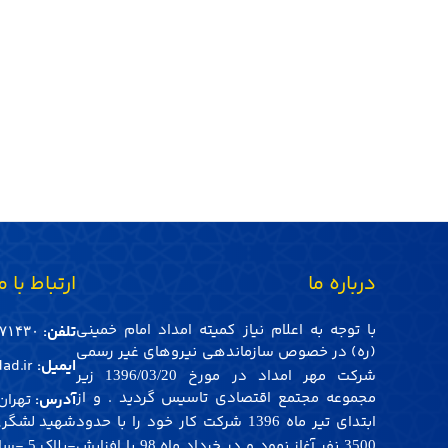
درباره ما
ارتباط با م
با توجه به اعلام نیاز کمیته امداد امام خمینی
تلفن:
۱۴۳۰-021
(ره) در خصوص سازماندهی نیروهای غیر رسمی
ایمیل:
ad.ir
شرکت مهر امداد در مورخ
زیر
1396/03/20
مجموعه مجتمع اقتصادی تاسیس گردید . و از
آدرس:
تهران 
ابتدای تیر ماه
شرکت کار خود را با حدود
شهید لشگری
1396
نفر آغاز نمود و در خرداد ماه
با افزایش
-پلاک
-ساخ
5
98
3500