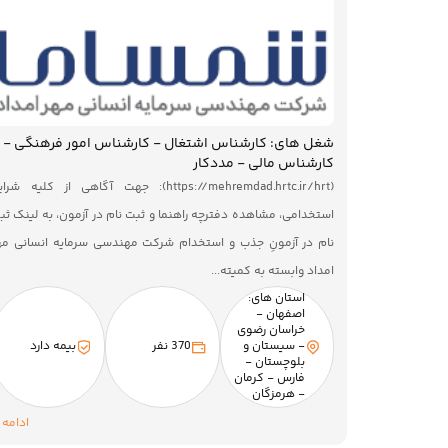
شغل های: کارشناس اشتغال - کارشناس امور فرهنگی -
کارشناس مالی - مددکار
(https://mehremdad.hrtc.ir/hrt): جهت آگاهی از کلیه شر
استخدامی، مشاهده دفترچه راهنما و ثبت نام در آزمون، به لینک ثب
نام در آزمونِ جذب و استخدام شرکت مهندسی سرمایه انسانی مه
امداد وابسته به کمیته...
استان های:
اصفهان -
خراسان رضوی
- سیستان و
370 نفر
بیمه دارد
بلوچستان -
فارس - کرمان
- هرمزگان
ادامه