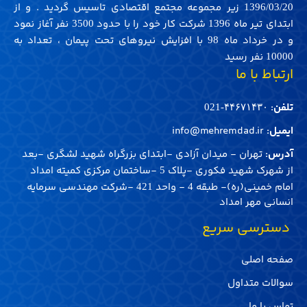
زیر مجموعه مجتمع اقتصادی تاسیس گردید . و از
1396/03/20
ابتدای تیر ماه
شرکت کار خود را با حدود
نفر آغاز نمود
3500
1396
و در خرداد ماه
با افزایش نیروهای تحت پیمان ، تعداد به
98
نفر رسید
10000
ارتباط با ما
تلفن:
۴۴۶۷۱۴۳۰-021
ایمیل:
info@mehremdad.ir
آدرس:
تهران - میدان آزادی -ابتدای بزرگراه شهید لشگری -بعد
از شهرک شهید فکوری -پلاک
-ساختمان مرکزی کمیته امداد
5
امام خمینی(ره)- طبقه
- واحد
-شرکت مهندسی سرمایه
421
4
انسانی مهر امداد
‌ دسترسی سریع
صفحه اصلی
سوالات متداول
تماس با ما