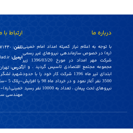
درباره ما
ارتباط با م
با توجه به اعلام نیاز کمیته امداد امام خمینی
تلفن:
۱۴۳۰-021
(ره) در خصوص سازماندهی نیروهای غیر رسمی
ایمیل:
ad.ir
شرکت مهر امداد در مورخ
زیر
1396/03/20
مجموعه مجتمع اقتصادی تاسیس گردید . و از
آدرس:
تهران 
ابتدای تیر ماه
شرکت کار خود را با حدود
شهید لشگری
1396
نفر آغاز نمود و در خرداد ماه
با افزایش
-پلاک
-ساخ
5
98
3500
نیروهای تحت پیمان ، تعداد به
نفر رسید
خمینی(ره)-
10000
مهندسی سرما